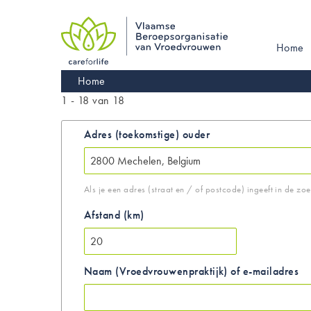
Skip
to
main
Main
Home
navigation
navigati
Kruimelpad
Home
1 - 18 van 18
Adres (toekomstige) ouder
Als je een adres (straat en / of postcode) ingeeft in de zo
Afstand (km)
Naam (Vroedvrouwenpraktijk) of e-mailadres