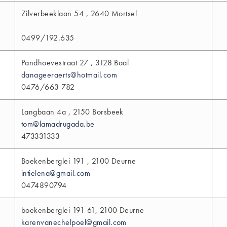
Zilverbeeklaan 54 , 2640 Mortsel
0499/192.635
Pandhoevestraat 27 , 3128 Baal
danageeraerts@hotmail.com
0476/663 782
Langbaan 4a , 2150 Borsbeek
tom@lamadrugada.be
473331333
Boekenberglei 191 , 2100 Deurne
intielena@gmail.com
0474890794
boekenberglei 191 61, 2100 Deurne
karenvanechelpoel@gmail.com