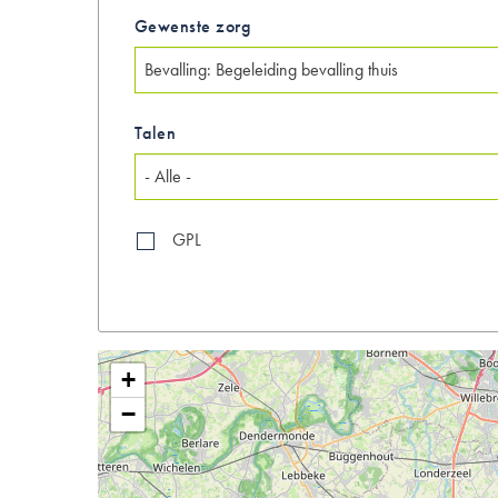
Gewenste zorg
Talen
GPL
+
−