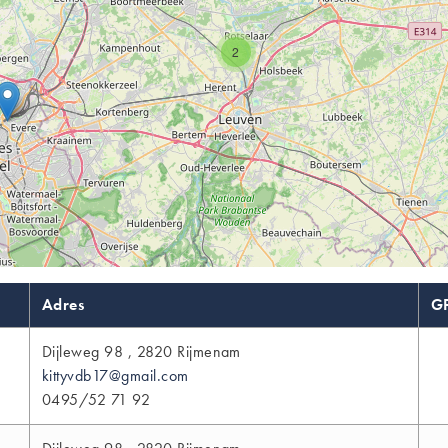
2
Adres
G
Dijleweg 98 , 2820 Rijmenam
kittyvdb17@gmail.com
0495/52 71 92