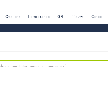
Over ons
Lidmaatschap
GPL
Nieuws
Contact
on
ekfunctie, wacht totdat Google een suggestie geeft.