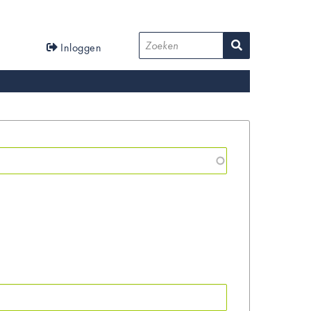
User
Zoeken
Inloggen
account
menu