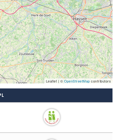
Leaflet | ©
OpenStreetMap
contributors
PL