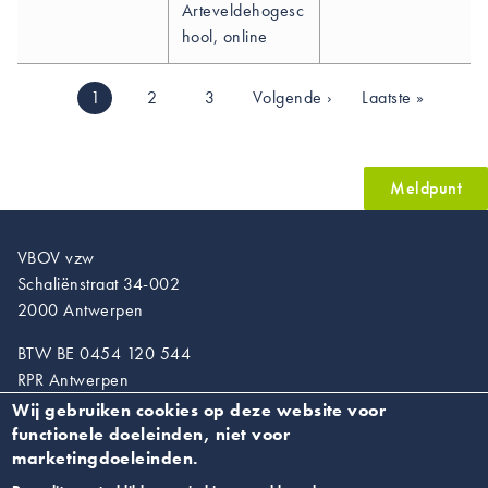
Arteveldehogesc
hool, online
Paginering
Huidige
1
Pagina
2
Pagina
3
Volgende
Volgende ›
Laatste
Laatste »
pagina
pagina
pagina
Meldpunt
VBOV vzw
Schaliënstraat 34-002
2000 Antwerpen
BTW BE 0454 120 544
RPR Antwerpen
Wij gebruiken cookies op deze website voor
T. 03/218.89.67
functionele doeleinden, niet voor
info@vroedvrouwen.be
marketingdoeleinden.