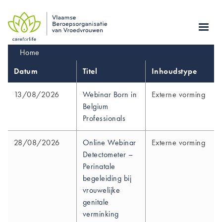
Skip
to
main
navigation
Kruimelpad
Home
Datum
Titel
Inhoudstype
13/08/2026
Webinar Born in
Externe vorming
Belgium
Professionals
28/08/2026
Online Webinar
Externe vorming
Detectometer –
Perinatale
begeleiding bij
vrouwelijke
genitale
verminking