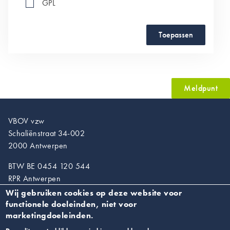
GPL
Toepassen
Meldpunt
VBOV vzw
Schaliënstraat 34-002
2000 Antwerpen
BTW BE 0454 120 544
RPR Antwerpen
Wij gebruiken cookies op deze website voor
T. 03/218.89.67
functionele doeleinden, niet voor
info@vroedvrouwen.be
marketingdoeleinden.