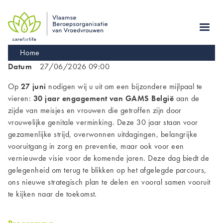
Skip
to
main
navigation
Kruimelpad
Home
Datum
27/06/2026 09:00
Op
27 juni
nodigen wij u uit om een bijzondere mijlpaal te
vieren:
30 jaar engagement van GAMS België
aan de
zijde van meisjes en vrouwen die getroffen zijn door
vrouwelijke genitale verminking. Deze 30 jaar staan voor
gezamenlijke strijd, overwonnen uitdagingen, belangrijke
vooruitgang in zorg en preventie, maar ook voor een
vernieuwde visie voor de komende jaren. Deze dag biedt de
gelegenheid om terug te blikken op het afgelegde parcours,
ons nieuwe strategisch plan te delen en vooral samen vooruit
te kijken naar de toekomst.