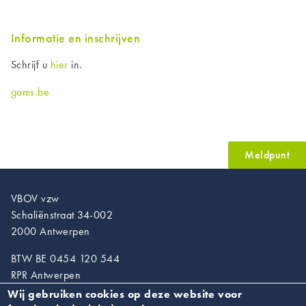
Informatie en inschrijven
Schrijf u
hier
in.
gams.be
Meldpunt
VBOV vzw
Schaliënstraat 34-002
2000 Antwerpen
BTW BE 0454 120 544
RPR Antwerpen
Wij gebruiken cookies op deze website voor
T. 03/218.89.67