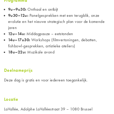
Programma
9u–9u30:
Onthaal en ontbijt
9u30–12u:
Panelgesprekken met een terugblik, onze
evolutie en het nieuwe strategisch plan voor de komende
jaren
12u–14u:
Middagpauze – eetstanden
14u–17u30:
Workshops (filmvertoningen, debatten,
fishbowl-gesprekken, artistieke ateliers)
18u–22u:
Muzikale avond
Deelnameprijs
Deze dag is gratis en voor iedereen toegankelijk.
Locatie
LaVallée, Adolphe LaValléestraat 39 – 1080 Brussel