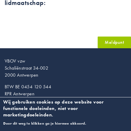
lidmaatschap:
Meldpunt
VBOV vzw
Schaliënstraat 34-002
2000 Antwerpen
BTW BE 0454 120 544
RPR Antwerpen
Wij gebruiken cookies op deze website voor
T. 03/218.89.67
functionele doeleinden, niet voor
info@vroedvrouwen.be
marketingdoeleinden.
Door dit weg te klikken ga je hiermee akkoord.