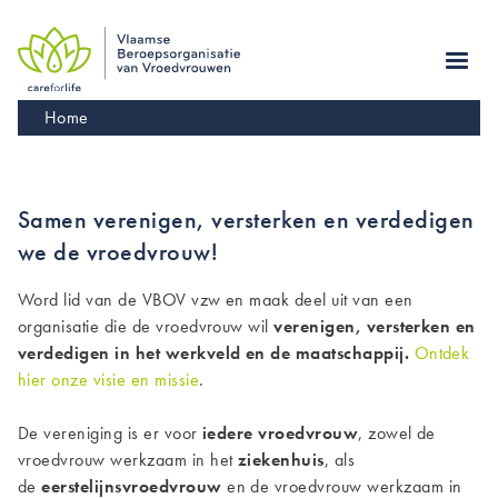
Skip
to
main
navigation
Kruimelpad
Home
Samen verenigen, versterken en verdedigen
we de vroedvrouw!
Word lid van de VBOV vzw en maak deel uit van een
organisatie die de vroedvrouw wil
verenigen, versterken en
verdedigen in het werkveld en de maatschappij.
Ontdek
hier onze visie en missie
.
De vereniging is er voor
iedere vroedvrouw
, zowel de
vroedvrouw werkzaam in het
ziekenhuis
, als
de
eerstelijnsvroedvrouw
en de vroedvrouw werkzaam in