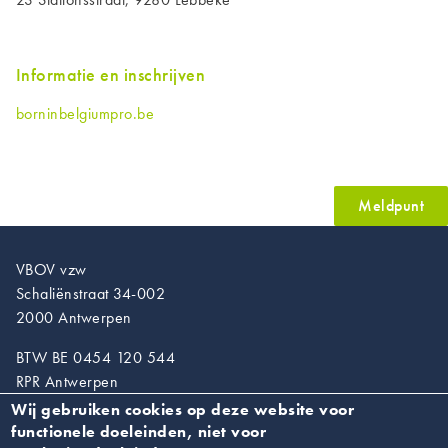
Informatie en inschrijven
borninbelgiumpro.be
Meldpunt
VBOV vzw
Schaliënstraat 34-002
2000 Antwerpen
BTW BE 0454 120 544
RPR Antwerpen
Wij gebruiken cookies op deze website voor
T. 03/218.89.67
functionele doeleinden, niet voor
info@vroedvrouwen.be