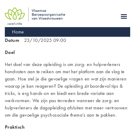
Skip
to
main
navigation
Kruimelpad
Home
Datum
23/10/2025 09:00
Doel
Het doel van deze opleiding is om zorg- en hulpverleners
handvaten aan te reiken om met het platform aan de slag te
gaan. Hoe stel je die gevoelige vragen en wat zijn manieren
waarop je kan reageren? De opleiding zit boordevol tips &
tricks, is erg hands-on en biedt een brede variatie aan
werkvormen. We zijn pas tevreden wanneer de zorg- en
hulpverleners de dagopleiding afsluiten met meer vertrouwen
om die gevoelige psychosociale thema’s aan te pakken.
Praktisch