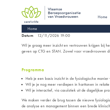
Skip
to
main
Main
Home
navigation
navigati
Kruimelpad
Home
Datum
12/11/2026 19:00
Wil je graag meer inzicht en vertrouwen krijgen bij h
geven op CTG en STAN. Zowel voor vroedvrouwen die 
Programma
Heb je een basis inzicht in de fysiologische manie
Wil je je nog meer verdiepen in harttonen in relati
Wil je interactief, via casuïstiek uit de dagelijkse 
We maken verder de brug tussen de nieuwe fysiologisc
de analyse en management binnen een brede klinische 