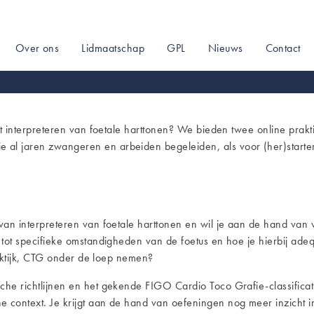
Over ons
Lidmaatschap
GPL
Nieuws
Contact
on
et interpreteren van foetale harttonen? We bieden twee online prakt
al jaren zwangeren en arbeiden begeleiden, als voor (her)starte
r van interpreteren van foetale harttonen en wil je aan de hand van
e tot specifieke omstandigheden van de foetus en hoe je hierbij ade
praktijk, CTG onder de loep nemen?
he richtlijnen en het gekende FIGO Cardio Toco Grafie-classificati
context. Je krijgt aan de hand van oefeningen nog meer inzicht in