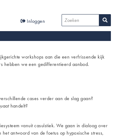
User
Zoeken
Inloggen
account
menu
ijkgerichte workshops aan die een verfrissende kijk
rs hebben we een gedifferentieerd aanbod.
 verschillende cases verder aan de slag gaan?
quaat handelt?
esysteem vanuit casuïstiek. We gaan in dialoog over
 het antwoord van de foetus op hypoxische stress,