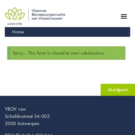
Skip
to
main
navigation
Kruimelpad
Home
Statusbericht
Sorry… This form is closed to new submissions.
Meldpunt
VBOV vzw
Schaliënstraat 34-002
2000 Antwerpen