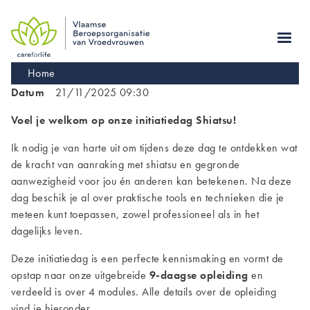
Skip
to
main
navigation
Kruimelpad
Home
Datum
21/11/2025 09:30
Voel je welkom op onze initiatiedag Shiatsu!
Ik nodig je van harte uit om tijdens deze dag te ontdekken wat
de kracht van aanraking met shiatsu en gegronde
aanwezigheid voor jou én anderen kan betekenen. Na deze
dag beschik je al over praktische tools en technieken die je
meteen kunt toepassen, zowel professioneel als in het
dagelijks leven.
Deze initiatiedag is een perfecte kennismaking en vormt de
opstap naar onze uitgebreide
9-daagse opleiding
en
verdeeld is over 4 modules. Alle details over de opleiding
vind je hieronder.