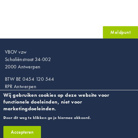
Meldpunt
VBOV vzw
Schaliënstraat 34-002
2000 Antwerpen
BTW BE 0454 120 544
RPR Antwerpen
Wij gebruiken cookies op deze website voor
T. 03/218.89.67
functionele doeleinden, niet voor
info@vroedvrouwen.be
marketingdoeleinden.
Door dit weg te klikken ga je hiermee akkoord.
Privacyverklaring
Accepteren