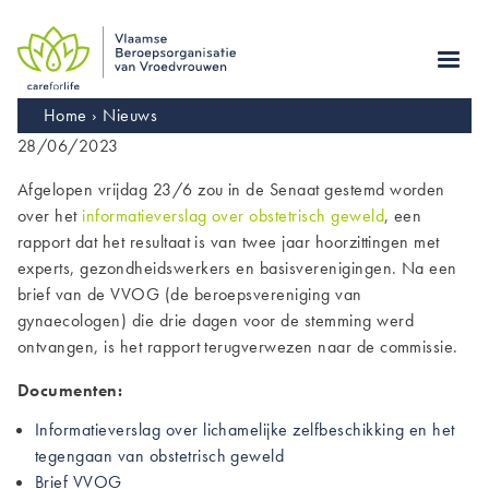
Skip
to
main
navigation
Kruimelpad
Home
Nieuws
28/06/2023
Afgelopen vrijdag 23/6 zou in de Senaat gestemd worden
over het
informatieverslag over obstetrisch geweld
, een
rapport dat het resultaat is van twee jaar hoorzittingen met
experts, gezondheidswerkers en basisverenigingen. Na een
brief van de VVOG (de beroepsvereniging van
gynaecologen) die drie dagen voor de stemming werd
ontvangen, is het rapport terugverwezen naar de commissie.
Documenten:
Informatieverslag over lichamelijke zelfbeschikking en het
tegengaan van obstetrisch geweld
Brief VVOG