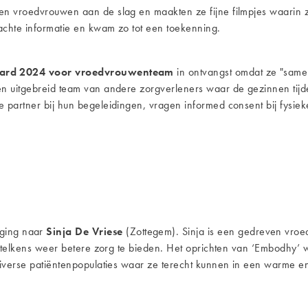
en vroedvrouwen aan de slag en maakten ze fijne filmpjes waarin 
achte informatie en kwam zo tot een toekenning.
ard 2024 voor vroedvrouwenteam
in ontvangst omdat ze "samen
n uitgebreid team van andere zorgverleners waar de gezinnen tijde
 partner bij hun begeleidingen, vragen informed consent bij fysie
ging naar
Sinja De Vriese
(Zottegem). Sinja is een gedreven vroe
n telkens weer betere zorg te bieden. Het oprichten van ‘Embodhy’ 
iverse patiëntenpopulaties waar ze terecht kunnen in een warme en