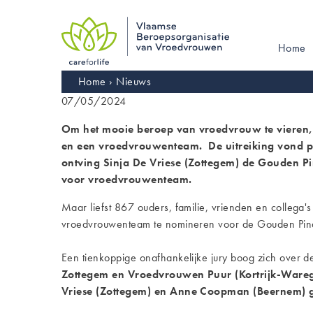
Skip
to
main
Main
Home
navigation
navigati
Kruimelpad
Home
Nieuws
07/05/2024
Om het mooie beroep van vroedvrouw te vieren, w
en een vroedvrouwenteam. De uitreiking vond pla
ontving Sinja De Vriese (Zottegem) de Gouden P
voor vroedvrouwenteam.
Maar liefst 867 ouders, familie, vrienden en colle
vroedvrouwenteam te nomineren voor de Gouden Pi
Een tienkoppige onafhankelijke jury boog zich over d
Zottegem en Vroedvrouwen Puur (Kortrijk-Warege
Vriese (Zottegem) en Anne Coopman (Beernem) ge