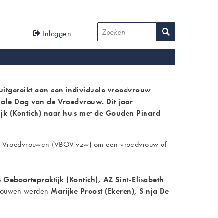
User
Zoeken
Inloggen
account
menu
uitgereikt aan een individuele vroedvrouw
onale Dag van de Vroedvrouw. Dit jaar
jk (Kontich) naar huis met de Gouden Pinard
 van Vroedvrouwen (VBOV vzw) om een vroedvrouw of
 Geboortepraktijk (Kontich), AZ Sint-Elisabeth
dvrouwen werden
Marijke Proost (Ekeren), Sinja De