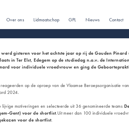
Over ons
Lidmaatschap
GPL
Nieuws
Contact
on
erd gisteren voor het achtste jaar op rij de Gouden Pinard 
ats in Ter Elst, Edegem op de studiedag n.a.v. de Internati
inard voor individuele vroedvrouw en ging de Geboorteprakti
ga's reageerden op de oproep van de Vlaamse Beroepsorganisatie
nard 2024.
e lijvige motiveringen en selecteerde uit 36 genomineerde teams
De
m-Gent) voor de shortlist
.Uit meer dan 100 individuele vroe
kozen voor de shortlist
.