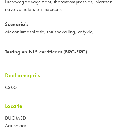
Luchtwegmanagement, thoraxcompressies, plaatsen
navelkatheters en medicatie
Scenario's
Meconiumaspiratie, thuisbevalling, asfyxie,…
Testing en NLS certificaat (BRC-ERC)
Deelnameprijs
€300
Locatie
DUOMED
Aartselaar