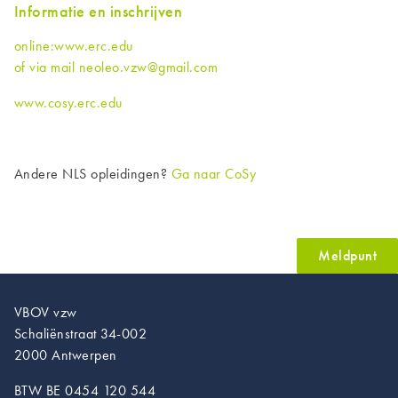
Informatie en inschrijven
online:www.erc.edu
of via mail neoleo.vzw@gmail.com
www.cosy.erc.edu
Andere NLS opleidingen?
Ga naar CoSy
Meldpunt
VBOV vzw
Schaliënstraat 34-002
2000 Antwerpen
BTW BE 0454 120 544