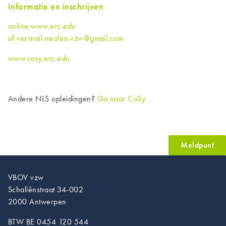
Informatie en inschrijven
online:www.erc.edu
of via mail neoleo.vzw@gmail.com
www.cosy.erc.edu
Andere NLS opleidingen?
Ga naar CoSy
Meldpunt
VBOV vzw
Schaliënstraat 34-002
2000 Antwerpen
BTW BE 0454 120 544