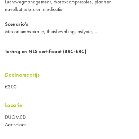
Luchtwegmanagement, thoraxcompressies, plaatsen
navelkatheters en medicatie
Scenario's
Meconiumaspiratie, thuisbevalling, asfyxie,…
Testing en NLS certificaat (BRC-ERC)
Deelnameprijs
€300
Locatie
DUOMED
Aartselaar