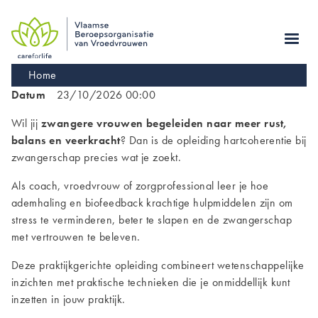
Skip
to
main
navigation
Kruimelpad
Home
Datum
23/10/2026 00:00
Wil jij
zwangere vrouwen begeleiden naar meer rust,
balans en veerkracht
? Dan is de opleiding hartcoherentie bij
zwangerschap precies wat je zoekt.
Als coach, vroedvrouw of zorgprofessional leer je hoe
ademhaling en biofeedback krachtige hulpmiddelen zijn om
stress te verminderen, beter te slapen en de zwangerschap
met vertrouwen te beleven.
Deze praktijkgerichte opleiding combineert wetenschappelijke
inzichten met praktische technieken die je onmiddellijk kunt
inzetten in jouw praktijk.