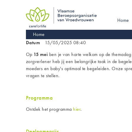
Skip
to
main
Main
Home
navigation
navigati
Kruimelpad
Home
Datum
15/05/2025 08:40
Op
15 mei
ben je van harte welkom op de themadag b
zorgverlener heb jij een belangrijke taak in de begel
moeders en baby's optimaal te begeleiden. Onze spreke
vragen te stellen.
Programma
Ontdek het programma
hier
.
Deelnameprijs