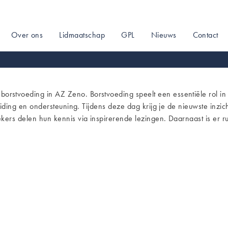
Over ons
Lidmaatschap
GPL
Nieuws
Contact
on
orstvoeding in AZ Zeno. Borstvoeding speelt een essentiële rol i
eiding en ondersteuning. Tijdens deze dag krijg je de nieuwste inzic
rs delen hun kennis via inspirerende lezingen. Daarnaast is er rui