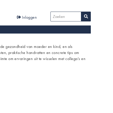
User
Zoeken
Inloggen
account
menu
n de gezondheid van moeder en kind, en als
hten, praktische handvatten en concrete tips om
mte om ervaringen uit te wisselen met collega’s en