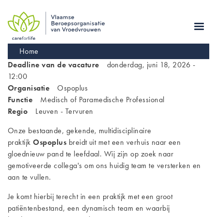
Skip
to
main
navigation
Kruimelpad
Home
Deadline van de vacature
donderdag, juni 18, 2026 -
12:00
Organisatie
Ospoplus
Functie
Medisch of Paramedische Professional
Regio
Leuven - Tervuren
Onze bestaande, gekende, multidisciplinaire
praktijk
Ospoplus
breidt uit met een verhuis naar een
gloednieuw pand te leefdaal. Wij zijn op zoek naar
gemotiveerde collega's om ons huidig team te versterken en
aan te vullen.
Je komt hierbij terecht in een praktijk met een groot
patiëntenbestand, een dynamisch team en waarbij