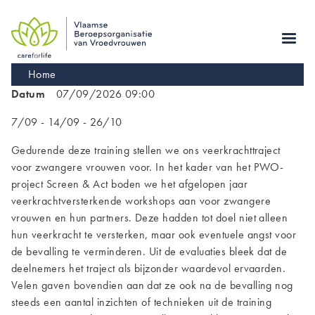
Skip
to
main
navigation
Kruimelpad
Home
Datum
07/09/2026 09:00
7/09 - 14/09 - 26/10
Gedurende deze training stellen we ons veerkrachttraject
voor zwangere vrouwen voor. In het kader van het PWO-
project Screen & Act boden we het afgelopen jaar
veerkrachtversterkende workshops aan voor zwangere
vrouwen en hun partners. Deze hadden tot doel niet alleen
hun veerkracht te versterken, maar ook eventuele angst voor
de bevalling te verminderen. Uit de evaluaties bleek dat de
deelnemers het traject als bijzonder waardevol ervaarden.
Velen gaven bovendien aan dat ze ook na de bevalling nog
steeds een aantal inzichten of technieken uit de training