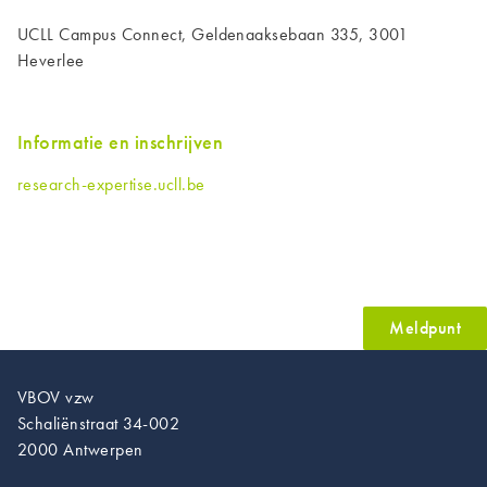
UCLL Campus Connect, Geldenaaksebaan 335, 3001
Heverlee
Informatie en inschrijven
research-expertise.ucll.be
Meldpunt
VBOV vzw
Schaliënstraat 34-002
2000 Antwerpen