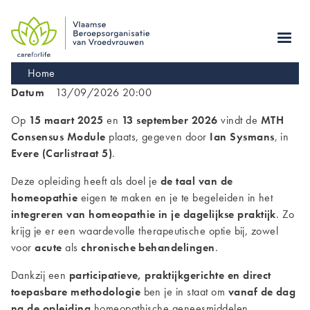
Skip
to
main
navigation
Kruimelpad
Home
Datum
13/09/2026 20:00
Op
15 maart 2025
en
13 september 2026
vindt de
MTH
Consensus Module
plaats, gegeven door
Ian Sysmans
, in
Evere (Carlistraat 5)
.
Deze opleiding heeft als doel je
de taal van de
homeopathie
eigen te maken en je te begeleiden in het
integreren van homeopathie in je dagelijkse praktijk
. Zo
krijg je er een waardevolle therapeutische optie bij, zowel
voor
acute
als
chronische behandelingen
.
Dankzij een
participatieve, praktijkgerichte en direct
toepasbare methodologie
ben je in staat om
vanaf de dag
na de opleiding
homeopathische geneesmiddelen