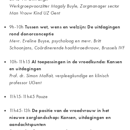
Werkgroepvoorzitter Magaly Buyle, Zorgmanager sector
Man Vrouw Kind UZ Gent
9h-10h
Tussen wet, wens en welzijn: De uitdagingen
rond donorconceptie
Mevr. Eveline Buyse, psycholoog en mevr. Britt
Schoonjans, Coördinerende hoofdvroedvrouw, Brussels IVF
10h-11h15
AI toepassingen in de vroedkunde: Kansen
en uitdagingen
Prof. dr. Simon Malfait, verpleegkundige en klinisch
professor UGent
11h15-11h45 Pauze
11h45-13h
De positie van de vroedvrouw in het
nieuwe zorglandschap: Kansen, uitdagingen en
aandachtspunten