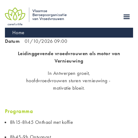
Skip
to
main
navigation
Kruimelpad
Home
Datum
01/10/2026 09:00
Leidinggevende vroedvrouwen als motor van
Vernieuwing
In Antwerpen groeit,
hoofdvroedvrouwen sturen vernieuwing -
motivatie bloeit.
Programma
8h15-8h45 Onthaal met koffie
8h45-9h Ontvangst