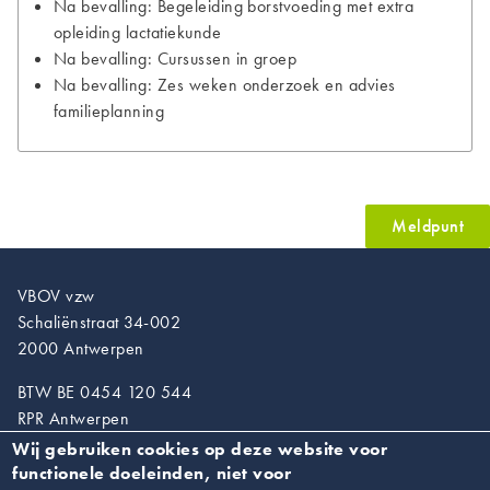
Na bevalling: Begeleiding borstvoeding met extra
opleiding lactatiekunde
Na bevalling: Cursussen in groep
Na bevalling: Zes weken onderzoek en advies
familieplanning
Meldpunt
VBOV vzw
Schaliënstraat 34-002
2000 Antwerpen
BTW BE 0454 120 544
RPR Antwerpen
Wij gebruiken cookies op deze website voor
T. 03/218.89.67
functionele doeleinden, niet voor
info@vroedvrouwen.be