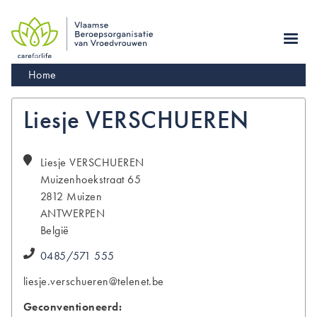
Skip
to
main
navigation
Kruimelpad
Home
Liesje VERSCHUEREN
Liesje
VERSCHUEREN
Muizenhoekstraat 65
2812
Muizen
ANTWERPEN
België
0485/571 555
liesje.verschueren@telenet.be
Geconventioneerd: