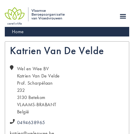
Skip
to
main
navigation
Kruimelpad
Home
Katrien Van De Velde
Wel en Wee BV
Katrien
Van De Velde
Prof. Scharpélaan
232
3130
Betekom
VLAAMS-BRABANT
België
0494638965
katrien@welenwee.be