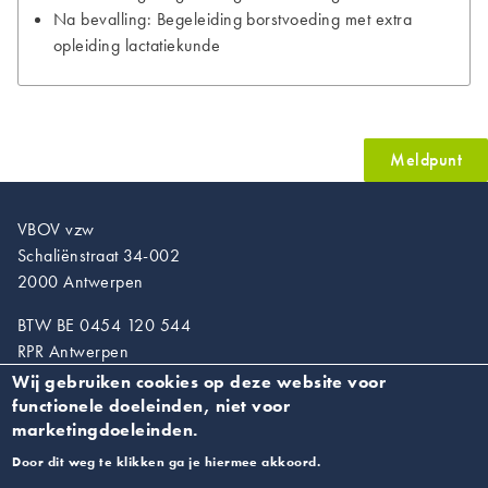
Na bevalling: Begeleiding borstvoeding met extra
opleiding lactatiekunde
Meldpunt
VBOV vzw
Schaliënstraat 34-002
2000 Antwerpen
BTW BE 0454 120 544
RPR Antwerpen
Wij gebruiken cookies op deze website voor
T. 03/218.89.67
functionele doeleinden, niet voor
info@vroedvrouwen.be
marketingdoeleinden.
Door dit weg te klikken ga je hiermee akkoord.