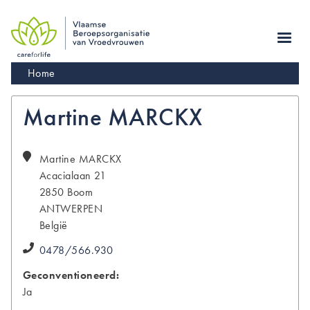
Skip
to
main
navigation
Kruimelpad
Home
Martine MARCKX
Martine
MARCKX
Acacialaan 21
2850
Boom
ANTWERPEN
België
0478/566.930
Geconventioneerd:
Ja