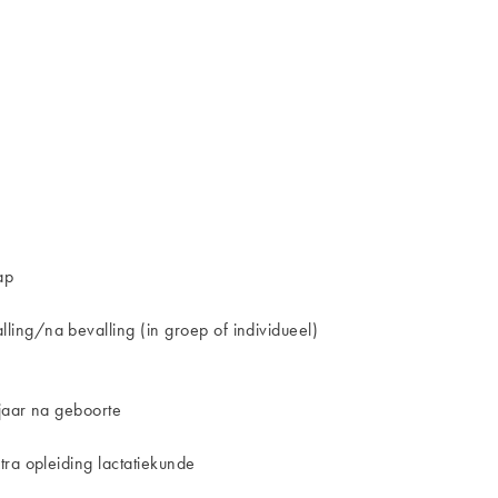
ap
ing/na bevalling (in groep of individueel)
jaar na geboorte
ra opleiding lactatiekunde