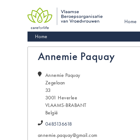
Skip
to
main
Main
Home
navigation
navigati
Kruimelpad
Home
Annemie Paquay
Annemie
Paquay
Zegelaan
33
3001
Heverlee
VLAAMS-BRABANT
België
0485136618
annemie.paquay@gmail.com