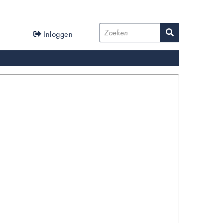
User
Zoeken
Inloggen
account
menu