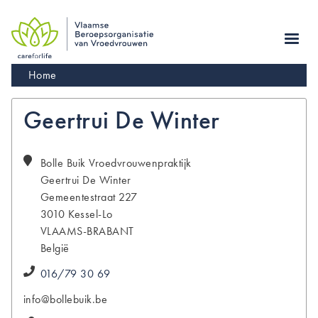
Skip
to
main
navigation
Kruimelpad
Home
Geertrui De Winter
Bolle Buik Vroedvrouwenpraktijk
Geertrui
De Winter
Gemeentestraat 227
3010
Kessel-Lo
VLAAMS-BRABANT
België
016/79 30 69
info@bollebuik.be