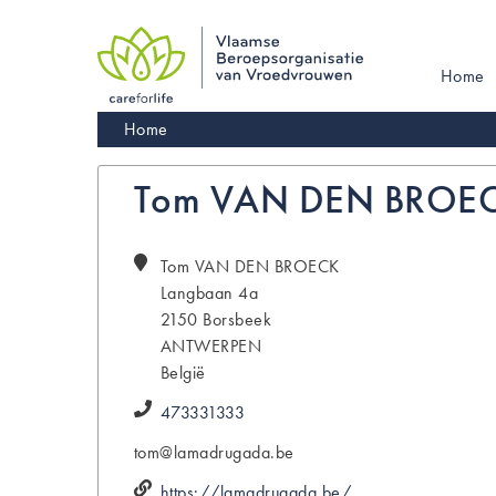
Skip
to
main
Main
Home
navigation
navigati
Kruimelpad
Home
Tom VAN DEN BROE
Tom
VAN DEN BROECK
Langbaan 4a
2150
Borsbeek
ANTWERPEN
België
473331333
tom@lamadrugada.be
https://lamadrugada.be/