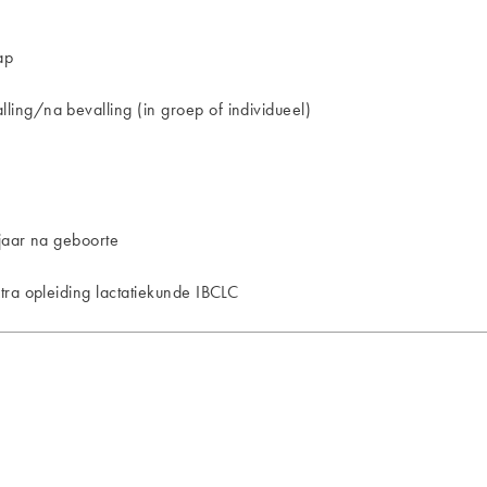
ap
ing/na bevalling (in groep of individueel)
jaar na geboorte
tra opleiding lactatiekunde IBCLC