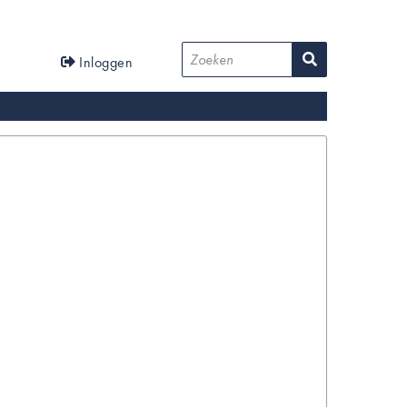
User
Zoeken
Inloggen
account
menu