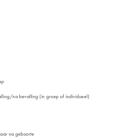
ap
ing/na bevalling (in groep of individueel)
jaar na geboorte