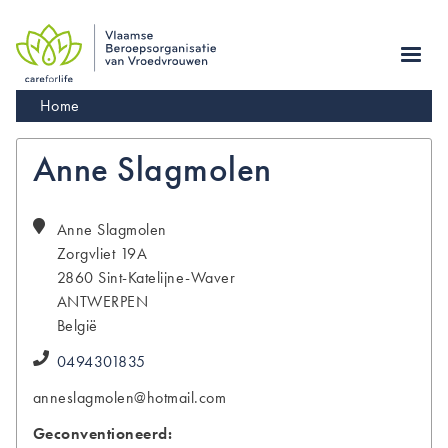
Skip
to
main
navigation
Kruimelpad
Home
Anne Slagmolen
Anne
Slagmolen
Zorgvliet 19A
2860
Sint-Katelijne-Waver
ANTWERPEN
België
0494301835
anneslagmolen@hotmail.com
Geconventioneerd: