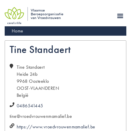
Skip
to
main
navigation
Kruimelpad
Home
Tine Standaert
Tine
Standaert
Heide 24b
9968
Oosteeklo
OOST-VLAANDEREN
België
0486541445
tine@vroedvrouwenmamalief.be
https://www.vroedvrouwenmamalief.be