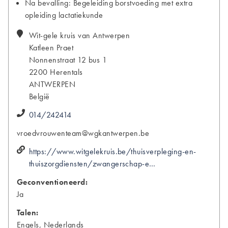
Na bevalling: Begeleiding borstvoeding met extra
opleiding lactatiekunde
Wit-gele kruis van Antwerpen
Katleen
Praet
Nonnenstraat 12 bus 1
2200
Herentals
ANTWERPEN
België
014/242414
vroedvrouwenteam@wgkantwerpen.be
https://www.witgelekruis.be/thuisverpleging-en-
thuiszorgdiensten/zwangerschap-e…
Geconventioneerd:
Ja
Talen:
Engels, Nederlands