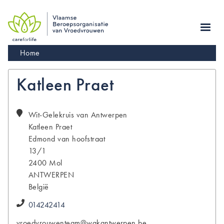
Skip
to
main
navigation
Kruimelpad
Home
Katleen Praet
Wit-Gelekruis van Antwerpen
Katleen
Praet
Edmond van hoofstraat
13/1
2400
Mol
ANTWERPEN
België
014242414
vroedvrouwenteam@wgkantwerpen.be