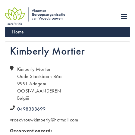
Skip
to
main
navigation
Kruimelpad
Home
Kimberly Mortier
Kimberly
Mortier
Oude Staatsbaan 86a
9991
Adegem
OOST-VLAANDEREN
België
0498388699
vroedvrouwkimberly@hotmail.com
Geconventioneerd: