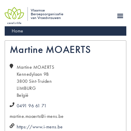
Skip
to
main
navigation
Kruimelpad
Home
Martine MOAERTS
Martine
MOAERTS
Kennedylaan 9B
3800
Sint-Truiden
LIMBURG
België
0491 96 61 71
martine.moaerts@i-mens.be
https://www.i-mens.be