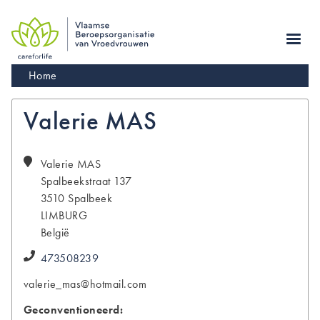
Skip
to
main
navigation
Kruimelpad
Home
Valerie MAS
Valerie
MAS
Spalbeekstraat 137
3510
Spalbeek
LIMBURG
België
473508239
valerie_mas@hotmail.com
Geconventioneerd: