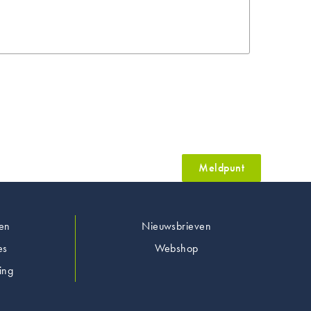
Meldpunt
en
Nieuwsbrieven
es
Webshop
ing