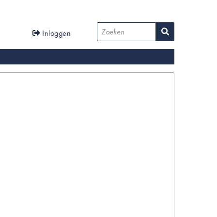
User
Zoeken
Inloggen
account
menu