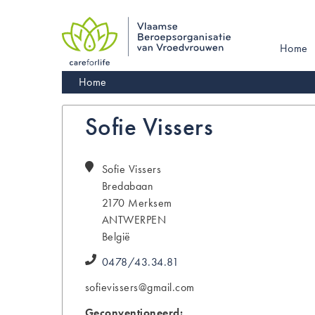
Skip
to
main
Main
Home
navigation
navigati
Kruimelpad
Home
Sofie Vissers
Sofie
Vissers
Bredabaan
2170
Merksem
ANTWERPEN
België
0478/43.34.81
sofievissers@gmail.com
Geconventioneerd: