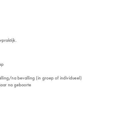
praktijk.
ap
ing/na bevalling (in groep of individueel)
jaar na geboorte