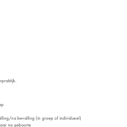
praktijk.
ap
ing/na bevalling (in groep of individueel)
jaar na geboorte