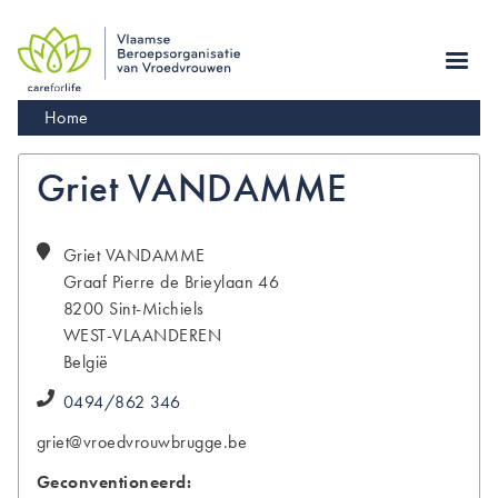
Skip
to
main
navigation
Kruimelpad
Home
Griet VANDAMME
Griet
VANDAMME
Graaf Pierre de Brieylaan 46
8200
Sint-Michiels
WEST-VLAANDEREN
België
0494/862 346
griet@vroedvrouwbrugge.be
Geconventioneerd: