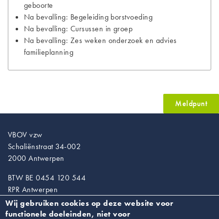
geboorte
Na bevalling: Begeleiding borstvoeding
Na bevalling: Cursussen in groep
Na bevalling: Zes weken onderzoek en advies
familieplanning
Meldpunt
VBOV vzw
Schaliënstraat 34-002
2000 Antwerpen
BTW BE 0454 120 544
RPR Antwerpen
Wij gebruiken cookies op deze website voor
T. 03/218.89.67
functionele doeleinden, niet voor