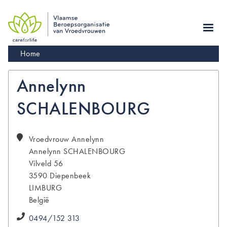
Skip
to
main
navigation
Kruimelpad
Home
Annelynn
SCHALENBOURG
Vroedvrouw Annelynn
Annelynn
SCHALENBOURG
Vilveld 56
3590
Diepenbeek
LIMBURG
België
0494/152 313