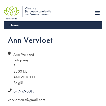
Skip
to
main
navigation
Kruimelpad
Home
Ann Vervloet
Ann
Vervloet
Patrijsweg
8
2500
Lier
ANTWERPEN
België
0474690015
vervloetann@gmail.com