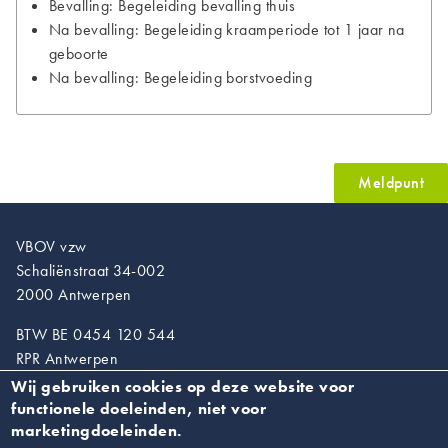
Bevalling: Begeleiding bevalling thuis
Na bevalling: Begeleiding kraamperiode tot 1 jaar na
geboorte
Na bevalling: Begeleiding borstvoeding
Meldpunt
VBOV vzw
Schaliënstraat 34-002
2000 Antwerpen
BTW BE 0454 120 544
RPR Antwerpen
Wij gebruiken cookies op deze website voor
T. 03/218.89.67
functionele doeleinden, niet voor
info@vroedvrouwen.be
marketingdoeleinden.