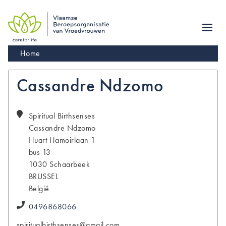
Skip
to
main
navigation
Kruimelpad
Home
Cassandre Ndzomo
Spiritual Birthsenses
Cassandre
Ndzomo
Huart Hamoirlaan 1
bus 13
1030
Schaarbeek
BRUSSEL
België
0496868066
spiritualbirthsenses@gmail.com