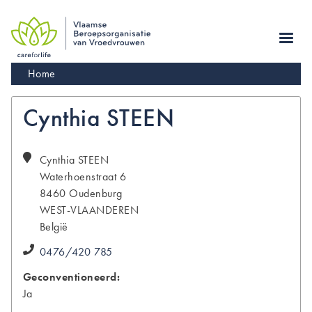
Skip
to
main
navigation
Kruimelpad
Home
Cynthia STEEN
Cynthia
STEEN
Waterhoenstraat 6
8460
Oudenburg
WEST-VLAANDEREN
België
0476/420 785
Geconventioneerd:
Ja