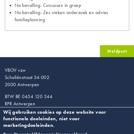
Na bevalling: Cursussen in groep
Na bevalling: Zes weken onderzoek en advies
familieplanning
Meldpunt
VBOV vzw
Schaliënstraat 34-002
2000 Antwerpen
BTW BE 0454 120 544
RPR Antwerpen
Wij gebruiken cookies op deze website voor
T. 03/218.89.67
functionele doeleinden, niet voor
info@vroedvrouwen.be
marketingdoeleinden.