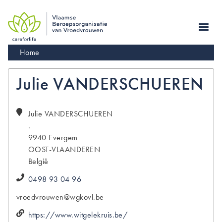
Skip
to
main
navigation
Kruimelpad
Home
Julie VANDERSCHUEREN
Julie
VANDERSCHUEREN
.
9940
Evergem
OOST-VLAANDEREN
België
0498 93 04 96
vroedvrouwen@wgkovl.be
https://www.witgelekruis.be/