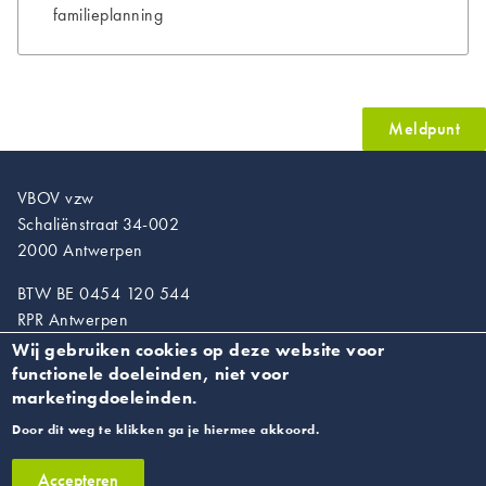
familieplanning
Meldpunt
VBOV vzw
Schaliënstraat 34-002
2000 Antwerpen
BTW BE 0454 120 544
RPR Antwerpen
Wij gebruiken cookies op deze website voor
T. 03/218.89.67
functionele doeleinden, niet voor
info@vroedvrouwen.be
marketingdoeleinden.
Door dit weg te klikken ga je hiermee akkoord.
Privacyverklaring
Accepteren