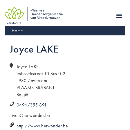
Skip
to
main
navigation
Kruimelpad
Home
Joyce LAKE
Joyce
LAKE
Imbroekstraat 10 Bus 012
1930
Zaventem
VLAAMS-BRABANT
België
0494/355 891
joyce@hetwonder.be
http://www.hetwonder.be