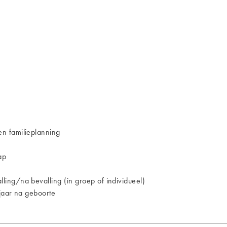
n familieplanning
ap
ing/na bevalling (in groep of individueel)
jaar na geboorte