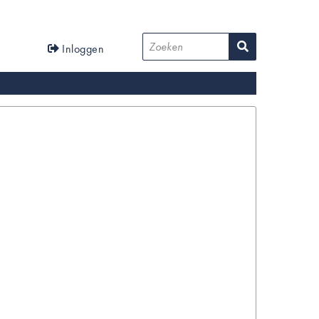
User
Zoeken
Inloggen
account
menu