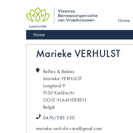
Skip
to
main
Main
Home
navigation
navigati
Kruimelpad
Home
Marieke VERHULST
Bellies & Babies
Marieke
VERHULST
Laagland 9
9130
Kieldrecht
OOST-VLAANDEREN
België
0476/585 550
marieke.verhulst.care@gmail.com