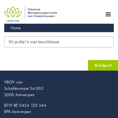
Skip
to
main
navigation
Kruimelpad
Home
Dit profiel is niet beschikbaar.
Meldpunt
VBOV vzw
Schaliënstraat 34-002
2000 Antwerpen
BTW BE 0454 120 544
RPR Antwerpen