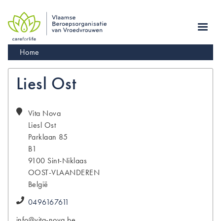
Skip
to
main
navigation
Kruimelpad
Home
Liesl Ost
Vita Nova
Liesl
Ost
Parklaan 85
B1
9100
Sint-Niklaas
OOST-VLAANDEREN
België
0496167611
info@vita-nova.be