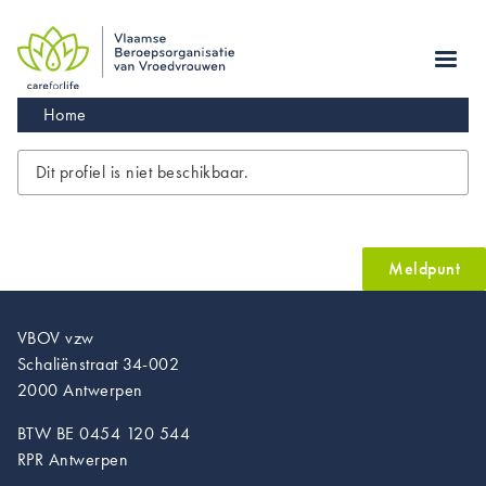
Skip
to
main
navigation
Kruimelpad
Home
Dit profiel is niet beschikbaar.
Meldpunt
VBOV vzw
Schaliënstraat 34-002
2000 Antwerpen
BTW BE 0454 120 544
RPR Antwerpen