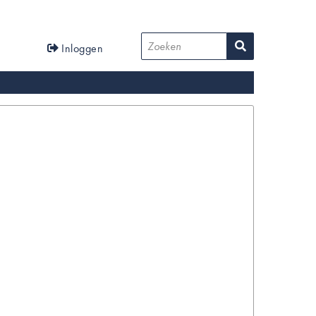
User
Zoeken
Inloggen
account
menu