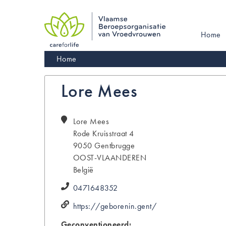
Skip
to
main
Main
Home
navigation
navigati
Kruimelpad
Home
Lore Mees
Lore
Mees
Rode Kruisstraat 4
9050
Gentbrugge
OOST-VLAANDEREN
België
0471648352
https://geborenin.gent/
Geconventioneerd: