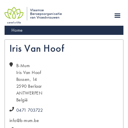
Skip
to
main
navigation
Kruimelpad
Home
Iris Van Hoof
B-Mum
Iris
Van Hoof
Bossen, 14
2590
Berlaar
ANTWERPEN
België
0471 703722
info@b-mum.be