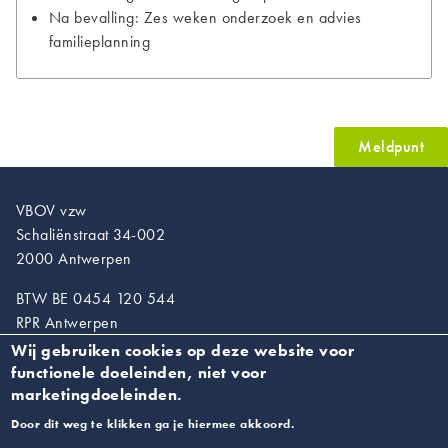
Na bevalling: Zes weken onderzoek en advies
familieplanning
Meldpunt
VBOV vzw
Schaliënstraat 34-002
2000 Antwerpen
BTW BE 0454 120 544
RPR Antwerpen
Wij gebruiken cookies op deze website voor
T. 03/218.89.67
functionele doeleinden, niet voor
info@vroedvrouwen.be
marketingdoeleinden.
Door dit weg te klikken ga je hiermee akkoord.