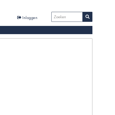
User
Zoeken
Inloggen
account
menu