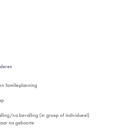
nderen
n familieplanning
ap
ing/na bevalling (in groep of individueel)
jaar na geboorte