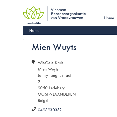
Skip
to
main
Main
Home
navigation
navigati
Kruimelpad
Home
Mien Wuyts
Wit-Gele Kruis
Mien
Wuyts
Jenny Tanghestraat
2
9050
Ledeberg
OOST-VLAANDEREN
België
0498930352