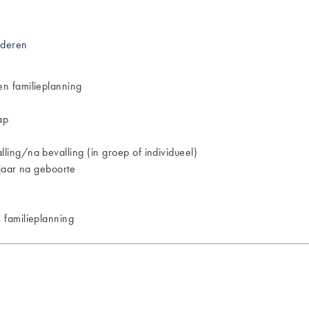
nderen
n familieplanning
ap
ing/na bevalling (in groep of individueel)
jaar na geboorte
 familieplanning