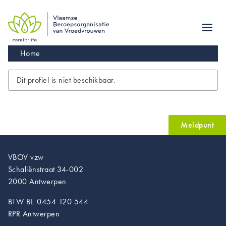
Skip
to
main
navigation
Kruimelpad
Home
Dit profiel is niet beschikbaar.
Meldpunt
VBOV vzw
Schaliënstraat 34-002
2000 Antwerpen
BTW BE 0454 120 544
RPR Antwerpen