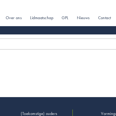
Over ons
Lidmaatschap
GPL
Nieuws
Contact
on
Footer
(Toekomstige) ouders
Vorming