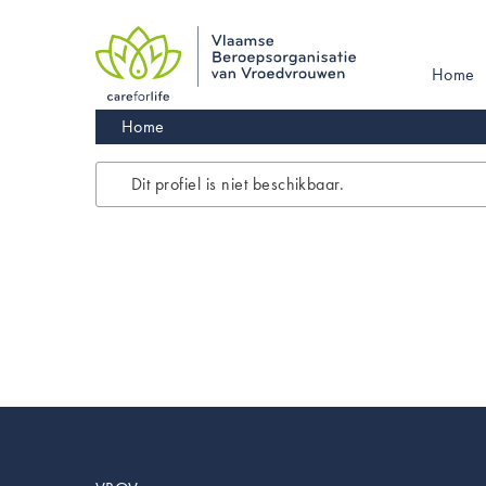
Skip
to
main
Main
Home
navigation
navigati
Kruimelpad
Home
Dit profiel is niet beschikbaar.