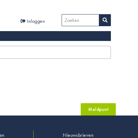
User
Zoeken
Inloggen
account
menu
Meldpunt
en
Nieuwsbrieven