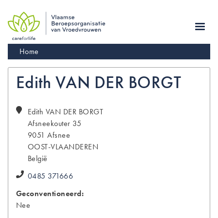
Skip
to
main
navigation
Kruimelpad
Home
Edith VAN DER BORGT
Edith
VAN DER BORGT
Afsneekouter 35
9051
Afsnee
OOST-VLAANDEREN
België
0485 371666
Geconventioneerd:
Nee