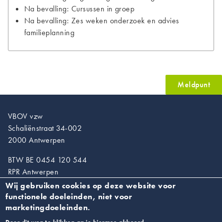
Na bevalling: Cursussen in groep
Na bevalling: Zes weken onderzoek en advies
familieplanning
Meldpunt
VBOV vzw
Schaliënstraat 34-002
2000 Antwerpen
BTW BE 0454 120 544
RPR Antwerpen
Wij gebruiken cookies op deze website voor
T. 03/218.89.67
functionele doeleinden, niet voor
info@vroedvrouwen.be
marketingdoeleinden.