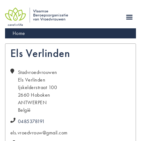
Skip
to
main
navigation
Kruimelpad
Home
Els Verlinden
Stadvroedvrouwen
Els
Verlinden
Ijskelderstraat 100
2660
Hoboken
ANTWERPEN
België
0485378191
els.vroedvrouw@gmail.com